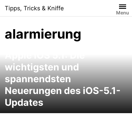
Skip
Tipps, Tricks & Kniffe
to
Menu
content
alarmierung
Apple iOS 5.1: Die
wichtigsten und
spannendsten
Neuerungen des iOS-5.1-
Updates