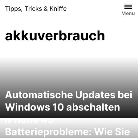
Skip
Tipps, Tricks & Kniffe
to
Menu
content
akkuverbrauch
Automatische Updates bei
Windows 10 abschalten
iPhone 4S
Batterieprobleme: Wie Sie