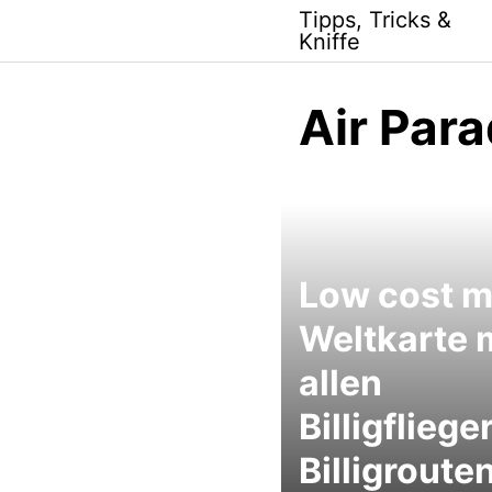
Skip
Tipps, Tricks &
to
Kniffe
content
Air Para
Low cost m
Weltkarte 
allen
Billigfliege
Billigrouten