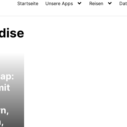
Startseite
Unsere Apps
Reisen
Dat
dise
ap:
mit
rn,
,