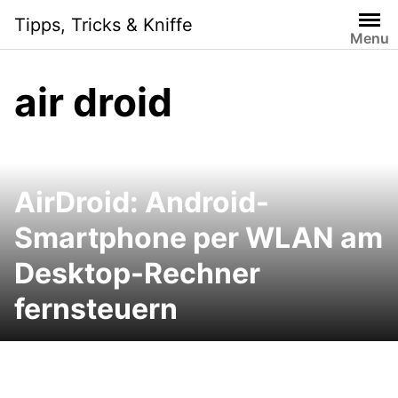
Skip
Tipps, Tricks & Kniffe
to
Menu
content
air droid
AirDroid: Android-
Smartphone per WLAN am
Desktop-Rechner
fernsteuern