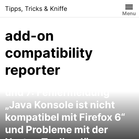
Skip
Tipps, Tricks & Kniffe
to
Menu
content
add-on
compatibility
reporter
Java Console Firefox 6
und 7: Fehlermeldung
„Java Konsole ist nicht
kompatibel mit Firefox 6“
und Probleme mit der