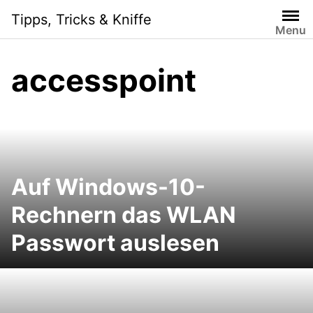
Skip
Tipps, Tricks & Kniffe
to
Menu
content
accesspoint
Auf Windows-10-
Rechnern das WLAN
Passwort auslesen