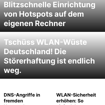
Blitzschnelle Einrichtung
von Hotspots auf dem
eigenen Rechner
Tschüss WLAN-Wüste
Deutschland! Die
Störerhaftung ist endlich
weg.
DNS-Angriffe in
WLAN-Sicherheit
fremden
erhöhen: So