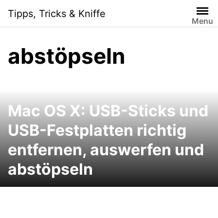
Skip
Tipps, Tricks & Kniffe
to
Menu
content
abstöpseln
Mac OS X: USB-Sticks und
USB-Festplatten richtig
entfernen, auswerfen und
abstöpseln