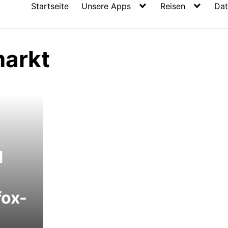
Startseite
Unsere Apps
Reisen
Dat
arkt
d
fox-