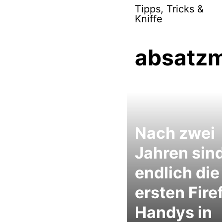
Skip
Tipps, Tricks &
to
Kniffe
content
absatzm
Nach zwei
Jahren sin
endlich die
ersten Fire
Handys in