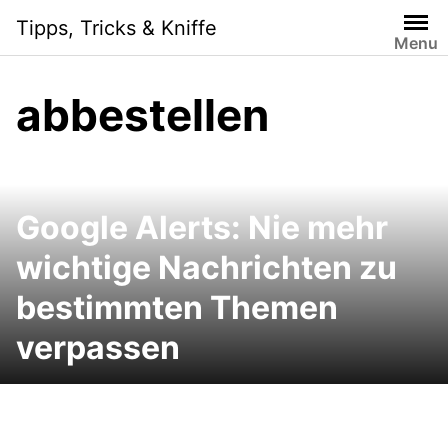
Skip
Tipps, Tricks & Kniffe
to
Menu
content
abbestellen
Google Alerts: Nie mehr
wichtige Nachrichten zu
bestimmten Themen
verpassen