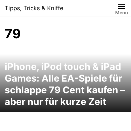
Skip
Tipps, Tricks & Kniffe
to
Menu
content
79
iPhone, iPod touch & iPad
Games: Alle EA-Spiele für
schlappe 79 Cent kaufen –
aber nur für kurze Zeit