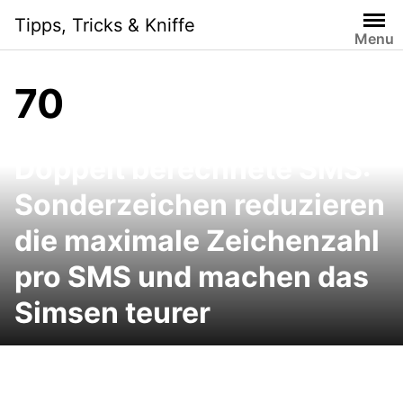
Skip
Tipps, Tricks & Kniffe
to
Menu
content
70
Doppelt berechnete SMS:
Sonderzeichen reduzieren
die maximale Zeichenzahl
pro SMS und machen das
Simsen teurer