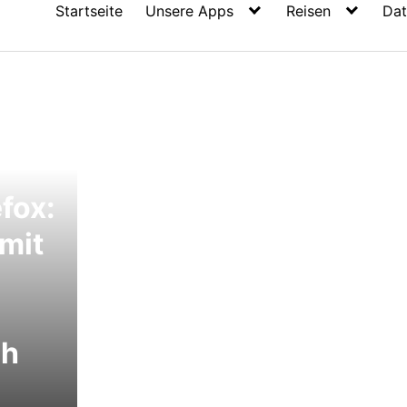
Startseite
Unsere Apps
Reisen
Dat
efox:
mit
ch