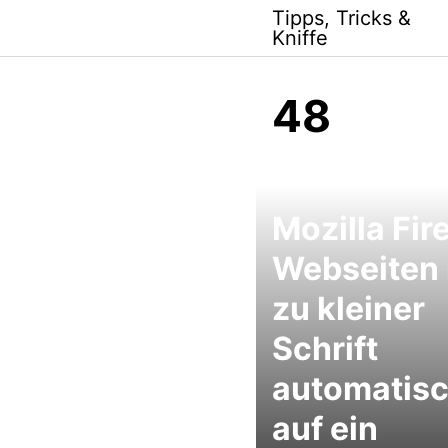
Skip
Tipps, Tricks &
to
Kniffe
content
48
Mozilla Fir
Webseiten 
zu kleiner
Schrift
automatis
auf ein