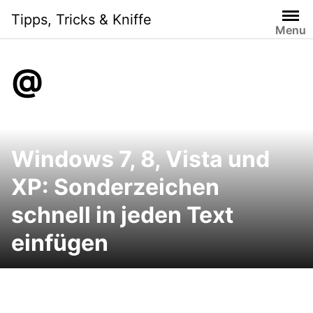
Skip
Tipps, Tricks & Kniffe
to
Menu
content
@
Windows 7, 8, Vista und
XP: Sonderzeichen
schnell in jeden Text
einfügen