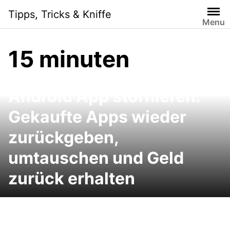
Skip
Tipps, Tricks & Kniffe
to
Menu
content
15 minuten
Android App stornieren:
Gekaufte Apps wieder
zurückgeben,
umtauschen und Geld
zurück erhalten