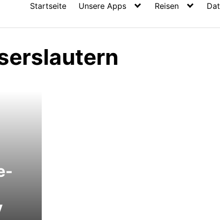
Startseite
Unsere Apps
Reisen
Dat
serslautern
e-
V