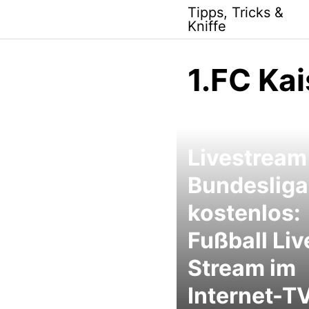
Skip
Tipps, Tricks &
to
Kniffe
content
1.FC Kai
Livestream
Bundesliga
kostenlos:
Fußball Liv
Stream im
Internet-T