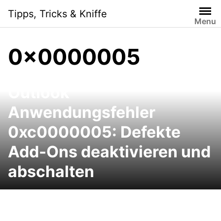
Skip
Tipps, Tricks & Kniffe
to
Menu
content
0x0000005
Outlook
Anwendungsfehler
0xc0000005: Defekte
Add-Ons deaktivieren und
abschalten