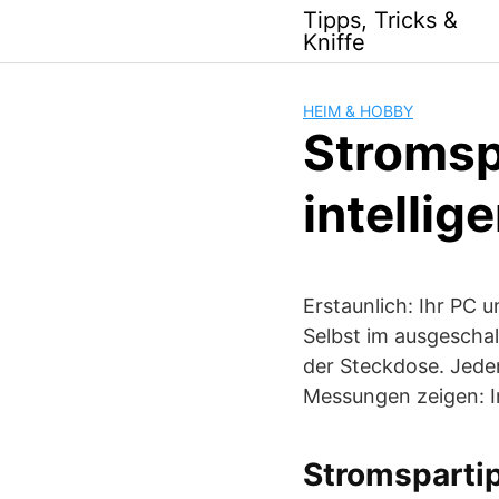
Skip
Tipps, Tricks &
to
Kniffe
content
HEIM & HOBBY
Stromsp
intellig
Erstaunlich: Ihr PC 
Selbst im ausgescha
der Steckdose. Jede
Messungen zeigen: Im
Stromspartip