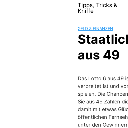
Skip
Tipps, Tricks &
to
Kniffe
content
GELD & FINANZEN
Staatli
aus 49
Das Lotto 6 aus 49 i
verbreitet ist und v
spielen. Die Chancen
Sie aus 49 Zahlen di
damit mit etwas Glü
öffentlichen Fernseh
unter den Gewinnern 