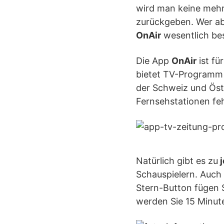
wird man keine mehr
zurückgeben. Wer ab
OnAir
wesentlich bes
Die App
OnAir
ist fü
bietet TV-Programm 
der Schweiz und Öst
Fernsehstationen feh
Natürlich gibt es zu
j
Schauspielern. Auch
Stern-Button fügen 
werden Sie 15 Minut