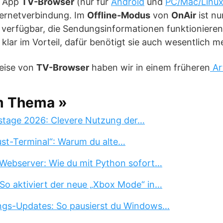
r App
TV-Browser
(nur für
Android
und
PC/Mac/Linu
ternetverbindung. Im
Offline-Modus
von
OnAir
ist nu
verfügbar, die Sendungsinformationen funktionieren 
klar im Vorteil, dafür benötigt sie auch wesentlich m
eise von
TV-Browser
haben wir in einem früheren
Ar
m Thema »
stage 2026: Clevere Nutzung der…
st-Terminal“: Warum du alte…
Webserver: Wie du mit Python sofort…
So aktiviert der neue „Xbox Mode“ in…
ngs-Updates: So pausierst du Windows…