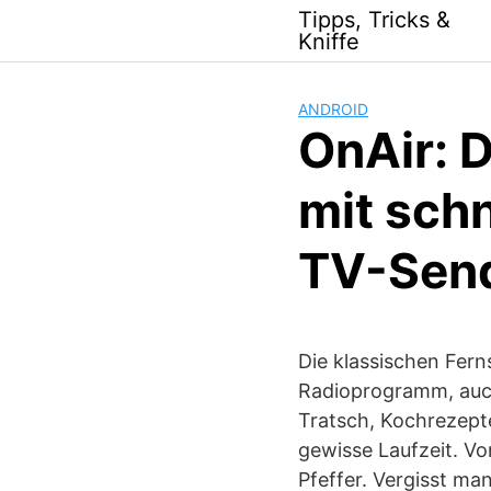
Skip
Tipps, Tricks &
to
Kniffe
content
ANDROID
OnAir: 
mit schn
TV-Sen
Die klassischen Fer
Radioprogramm, auch 
Tratsch, Kochrezepte
gewisse Laufzeit. Vo
Pfeffer. Vergisst ma