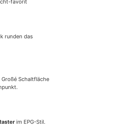
ok runden das
. Großé Schaltfläche
mpunkt.
Raster
im EPG-Stil.