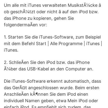
Um alle mit iTunes verwalteten MusikstÃ¼cke â
ob geschÃ¼tzt oder nicht â auf den iPod bzw.
das iPhone zu kopieren, gehen Sie
folgendermaÃen vor:
1. Starten Sie die iTunes-Software, zum Beispiel
mit dem Befehl Start | Alle Programme | iTunes |
iTunes.
2. SchlieÃen Sie den iPod bzw. das iPhone
Ã¼ber das USB-Kabel an den Computer an.
Die iTunes-Software erkennt automatisch, dass
das GerÃ¤t angeschlossen wurde. Beim ersten
AnschlieÃen kÃ¶nnen Sie dem iPod einen
individuell Namen geben, etwa Mein iPod oder
einfach iPod. Es empfiehlt sich zudem, das