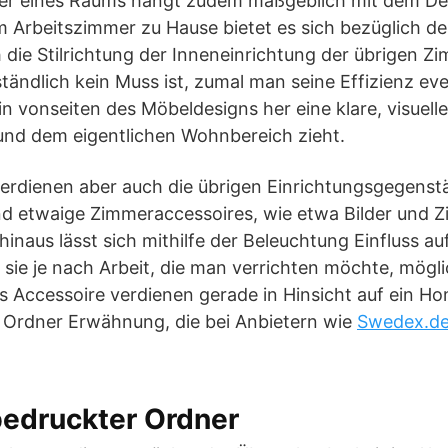
er eines Raums hängt zudem maßgeblich mit dem De
 Arbeitszimmer zu Hause bietet es sich bezüglich d
 die Stilrichtung der Inneneinrichtung der übrigen Z
tändlich kein Muss ist, zumal man seine Effizienz eve
n vonseiten des Möbeldesigns her eine klare, visuel
nd dem eigentlichen Wohnbereich zieht.
rdienen aber auch die übrigen Einrichtungsgegenst
und etwaige Zimmeraccessoires, wie etwa Bilder und 
inaus lässt sich mithilfe der Beleuchtung Einfluss a
ie je nach Arbeit, die man verrichten möchte, möglic
es Accessoire verdienen gerade in Hinsicht auf ein H
e Ordner Erwähnung, die bei Anbietern wie
Swedex.d
bedruckter Ordner