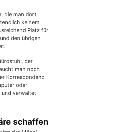
n, die man dort
tztendlich keinem
sreichend Platz für
 und den übrigen
et.
ürostuhl, der
raucht man noch
 der Korrespondenz
mputer oder
t
und verwaltet
äre schaffen