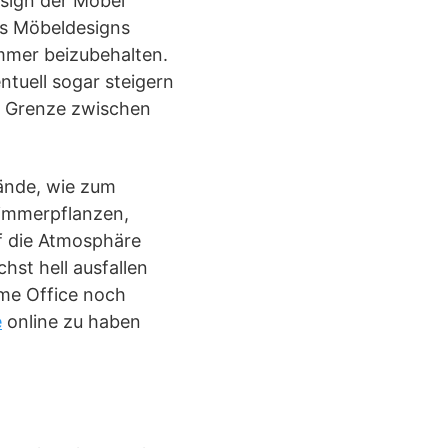
sign der Möbel
es Möbeldesigns
immer beizubehalten.
ntuell sogar steigern
le Grenze zwischen
ände, wie zum
Zimmerpflanzen,
uf die Atmosphäre
hst hell ausfallen
ome Office noch
e
online zu haben