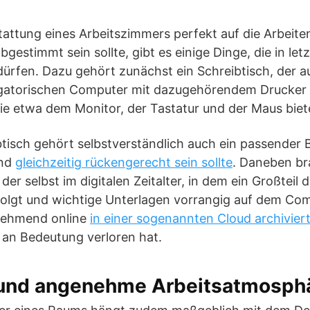
attung eines Arbeitszimmers perfekt auf die Arbeite
gestimmt sein sollte, gibt es einige Dinge, die in le
ürfen. Dazu gehört zunächst ein Schreibtisch, der au
ligatorischen Computer mit dazugehörendem Drucker
ie etwa dem Monitor, der Tastatur und der Maus biet
isch gehört selbstverständlich auch ein passender B
und
gleichzeitig rückengerecht sein sollte
. Daneben b
der selbst im digitalen Zeitalter, in dem ein Großteil
rfolgt und wichtige Unterlagen vorrangig auf dem Co
nehmend online
in einer sogenannten Cloud archivier
 an Bedeutung verloren hat.
e und angenehme Arbeitsatmosph