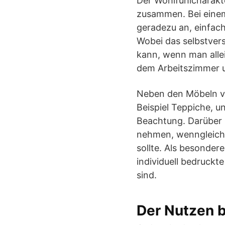
Der Wohlfühlcharakt
zusammen. Bei einem
geradezu an, einfach
Wobei das selbstvers
kann, wenn man allei
dem Arbeitszimmer u
Neben den Möbeln ve
Beispiel Teppiche, 
Beachtung. Darüber h
nehmen, wenngleich s
sollte. Als besonder
individuell bedruckt
sind.
Der Nutzen 