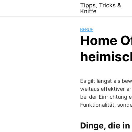
Skip
Tipps, Tricks &
to
Kniffe
content
BERUF
Home Of
heimisc
Es gilt längst als be
weitaus effektiver a
bei der Einrichtung 
Funktionalität, sond
Dinge, die i