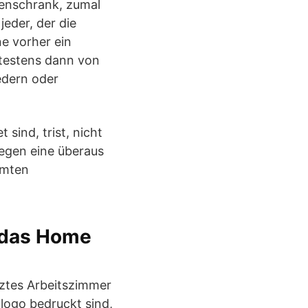
tenschrank, zumal
eder, der die
ne vorher ein
ätestens dann von
edern oder
sind, trist, nicht
egen eine überaus
amten
r das Home
utztes Arbeitszimmer
nlogo bedruckt sind,