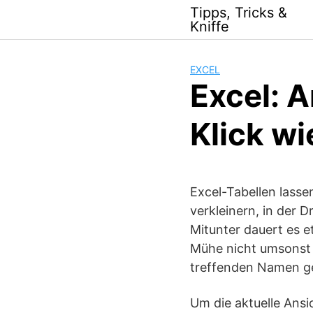
Skip
Tipps, Tricks &
to
Kniffe
content
EXCEL
Excel: 
Klick w
Excel-Tabellen lassen
verkleinern, in der D
Mitunter dauert es e
Mühe nicht umsonst i
treffenden Namen ge
Um die aktuelle Ansi