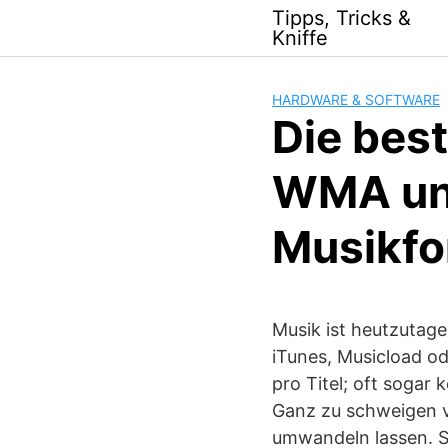
Skip
Tipps, Tricks &
to
Kniffe
content
HARDWARE & SOFTWARE
Die bes
WMA und
Musikfo
Musik ist heutzutage 
iTunes, Musicload o
pro Titel; oft soga
Ganz zu schweigen vo
umwandeln lassen. St