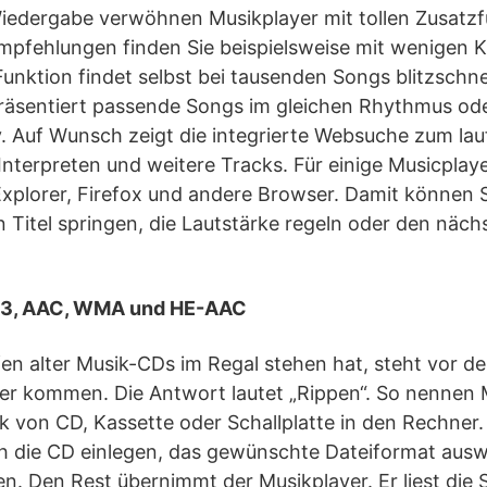
edergabe verwöhnen Musikplayer mit tollen Zusatzf
fehlungen finden Sie beispielsweise mit wenigen Kli
unktion findet selbst bei tausenden Songs blitzschn
äsentiert passende Songs im gleichen Rhythmus oder 
y. Auf Wunsch zeigt die integrierte Websuche zum lau
 Interpreten und weitere Tracks. Für einige Musicplaye
 Explorer, Firefox und andere Browser. Damit können 
 Titel springen, die Lautstärke regeln oder den näc
P3, AAC, WMA und HE-AAC
n alter Musik-CDs im Regal stehen hat, steht vor der
er kommen. Die Antwort lautet „Rippen“. So nennen 
 von CD, Kassette oder Schallplatte in den Rechner.
ch die CD einlegen, das gewünschte Dateiformat aus
n. Den Rest übernimmt der Musikplayer. Er liest die 