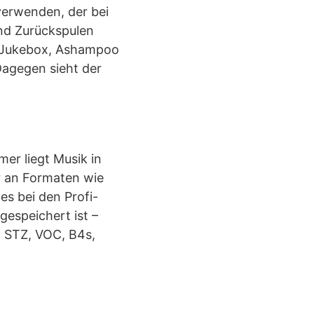
verwenden, der bei
und Zurückspulen
p, Jukebox, Ashampoo
Dagegen sieht der
er liegt Musik in
 an Formaten wie
s bei den Profi-
 gespeichert ist –
, STZ, VOC, B4s,