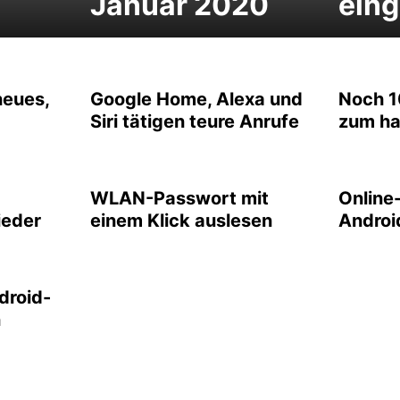
Januar 2020
ein
neues,
Google Home, Alexa und
Noch 1
Siri tätigen teure Anrufe
zum ha
WLAN-Passwort mit
Online
ieder
einem Klick auslesen
Androi
droid-
n