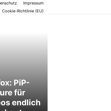
enschutz
Impressum
Cookie-Richtlinie (EU)
fox: PiP-
ure für
os endlich