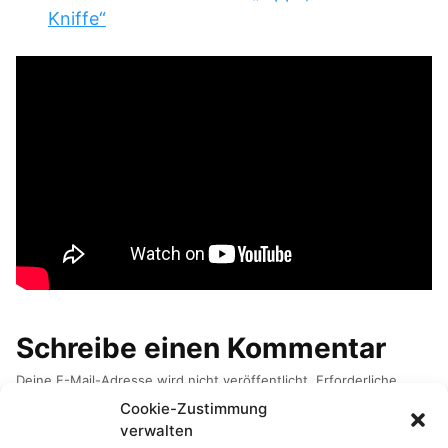
Kniffe“
Schreibe einen Kommentar
Deine E-Mail-Adresse wird nicht veröffentlicht.
Erforderliche
Felder sind mit
*
markiert
Cookie-Zustimmung
verwalten