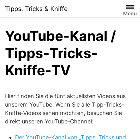
S
Tipps, Tricks & Kniffe
k
Menu
i
p
YouTube-Kanal /
t
o
Tipps-Tricks-
c
o
n
Kniffe-TV
t
e
n
t
Hier finden Sie die fünf aktuellsten Videos aus
unserem YouTube. Wenn Sie alle Tipp-Tricks-
Kniffe-Videos sehen möchten, besuchen Sie
direkt unseren YouTube-Channel:
Der YouTube-Kanal von „Tipps, Tricks und