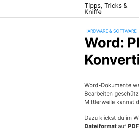
Skip
Tipps, Tricks &
to
Kniffe
content
HARDWARE & SOFTWARE
Word: P
Konvert
Word-Dokumente wer
Bearbeiten geschütz
Mittlerweile kannst 
Dazu klickst du im
Dateiformat
auf
PDF