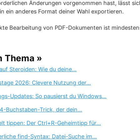
rderlichen Änderungen vorgenommen hast, lässt sic
n ein anderes Format deiner Wahl exportieren.
irekte Bearbeitung von PDF-Dokumenten ist mindeste
m Thema »
auf Steroiden: Wie du deine…
stage 2026: Clevere Nutzung der…
ngs-Updates: So pausierst du Windows…
 4-Buchstaben-Trick, der dein…
lt tippen: Der Ctrl+R-Geheimtipp für…
erliche find-Syntax: Datei-Suche im…