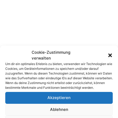
Cookie-Zustimmung
verwalten
Um dir ein optimales Erlebnis zu bieten, verwenden wir Technologien wie
Alle Änderungen die in der einen Hälfte
Cookies, um Geräteinformationen zu speichern und/oder darauf
zuzugreifen. Wenn du diesen Technologien zustimmst, können wir Daten
vorgenommen werden, erscheinen auch in der
wie das Surfverhalten oder eindeutige IDs auf dieser Website verarbeiten.
anderen Hälfte.
Wenn du deine Zustimmung nicht erteilst oder zurückziehst, können
bestimmte Merkmale und Funktionen beeinträchtigt werden.
Benötigen Sie die Teilung nicht mehr, dann kann
Akzeptieren
sie mit dem Befehl „Fenster | Teilung aufheben“
Ablehnen
oder bei Word 2007/2010 „Ansicht | Teilung
aufheben“ wieder rückgängig gemacht werden.