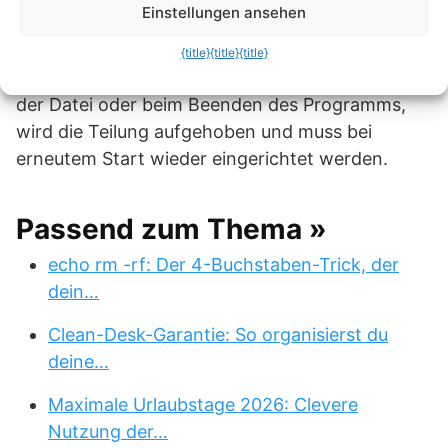
Einstellungen ansehen
Außerdem wird die Teilung beim Speichern nicht
{title}
{title}
{title}
berücksichtigt, das heißt, auch beim Schließen
der Datei oder beim Beenden des Programms,
wird die Teilung aufgehoben und muss bei
erneutem Start wieder eingerichtet werden.
Passend zum Thema »
echo rm -rf: Der 4-Buchstaben-Trick, der
dein…
Clean-Desk-Garantie: So organisierst du
deine…
Maximale Urlaubstage 2026: Clevere
Nutzung der…