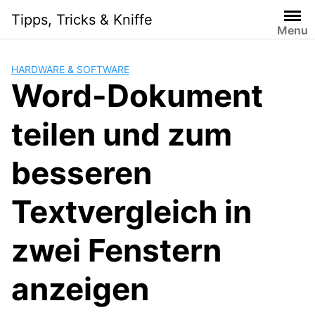
S
Tipps, Tricks & Kniffe
k
Menu
i
p
HARDWARE & SOFTWARE
t
Word-Dokument
o
c
teilen und zum
o
n
t
besseren
e
n
Textvergleich in
t
zwei Fenstern
anzeigen