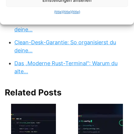
Einstellungen ansehen
Maximale Urlaubstage 2026: Clevere
Nutzung der…
{title}
{title}
{title}
Zwischenablage auf Steroiden: Wie du
deine…
Clean-Desk-Garantie: So organisierst du
deine…
Das „Moderne Rust-Terminal“: Warum du
alte…
Related Posts