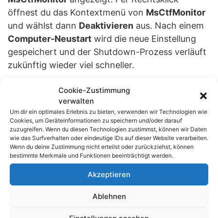
öffnest du das Kontextmenü von
MsCtfMonitor
und wählst dann
Deaktivieren
aus. Nach einem
Computer-Neustart
wird die neue Einstellung
gespeichert und der Shutdown-Prozess verläuft
zukünftig wieder viel schneller.
Cookie-Zustimmung
Passend zum Thema »
verwalten
Um dir ein optimales Erlebnis zu bieten, verwenden wir Technologien wie
Linux: Warum du top vergessen und sofort
Cookies, um Geräteinformationen zu speichern und/oder darauf
htop oder…
zuzugreifen. Wenn du diesen Technologien zustimmst, können wir Daten
wie das Surfverhalten oder eindeutige IDs auf dieser Website verarbeiten.
Wenn du deine Zustimmung nicht erteilst oder zurückziehst, können
Schluss mit Zwangs-Updates: So pausierst
bestimmte Merkmale und Funktionen beeinträchtigt werden.
du Windows…
Akzeptieren
Gaming-Spritze: So aktiviert der neue „Xbox
Ablehnen
Mode“ in…