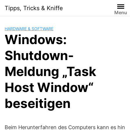
S
Tipps, Tricks & Kniffe
k
Menu
i
p
HARDWARE & SOFTWARE
t
Windows:
o
c
Shutdown-
o
n
t
Meldung „Task
e
n
Host Window“
t
beseitigen
Beim Herunterfahren des Computers kann es hin