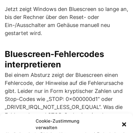
Jetzt zeigt Windows den Bluescreen so lange an,
bis der Rechner über den Reset- oder
Ein-/Ausschalter am Gehäuse manuell neu
gestartet wird.
Bluescreen-Fehlercodes
interpretieren
Bei einem Absturz zeigt der Bluescreen einen
Fehlercode, der Hinweise auf die Fehlerursache
gibt. Leider nur in Form kryptischer Zahlen und
Stop-Codes wie „STOP: 0x000000d1“ oder
„DRIVER_IRQL_NOT_LESS_OR_EQUAL“. Was die
Fehlercodes und STOP-Codes im einzelnen
Cookie-Zustimmung
bedeuten, wird ausführlich auf der folgenden
verwalten
Webseite erläutert: