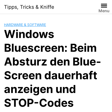
S
Tipps, Tricks & Kniffe
k
Menu
i
p
HARDWARE & SOFTWARE
t
Windows
o
c
Bluescreen: Beim
o
n
t
Absturz den Blue-
e
n
Screen dauerhaft
t
anzeigen und
STOP-Codes