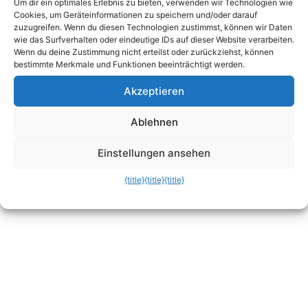
Um dir ein optimales Erlebnis zu bieten, verwenden wir Technologien wie
Cookies, um Geräteinformationen zu speichern und/oder darauf
zuzugreifen. Wenn du diesen Technologien zustimmst, können wir Daten
http://pcsupport.about.com/od/findbyerrormess
wie das Surfverhalten oder eindeutige IDs auf dieser Website verarbeiten.
age/tp/stop_error_list.htm
Wenn du deine Zustimmung nicht erteilst oder zurückziehst, können
bestimmte Merkmale und Funktionen beeinträchtigt werden.
Im Abschnitt „Resolution“ finden Sie meist auch
Akzeptieren
Informationen, wie das Problem behoben wird.
Ablehnen
Einstellungen ansehen
{title}
{title}
{title}