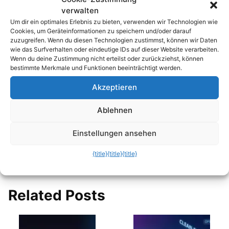
echo rm -rf: Der 4-Buchstaben-Trick, der
verwalten
dein…
Um dir ein optimales Erlebnis zu bieten, verwenden wir Technologien wie
Cookies, um Geräteinformationen zu speichern und/oder darauf
Clean-Desk-Garantie: So organisierst du
zuzugreifen. Wenn du diesen Technologien zustimmst, können wir Daten
wie das Surfverhalten oder eindeutige IDs auf dieser Website verarbeiten.
deine…
Wenn du deine Zustimmung nicht erteilst oder zurückziehst, können
bestimmte Merkmale und Funktionen beeinträchtigt werden.
Maximale Urlaubstage 2026: Clevere
Nutzung der…
Akzeptieren
Der 1-Sekunden-Webserver: Wie du mit
Ablehnen
Python sofort…
Einstellungen ansehen
Speicherplatz-Fresser entlarvt: So machst du
{title}
{title}
{title}
auf…
Related Posts