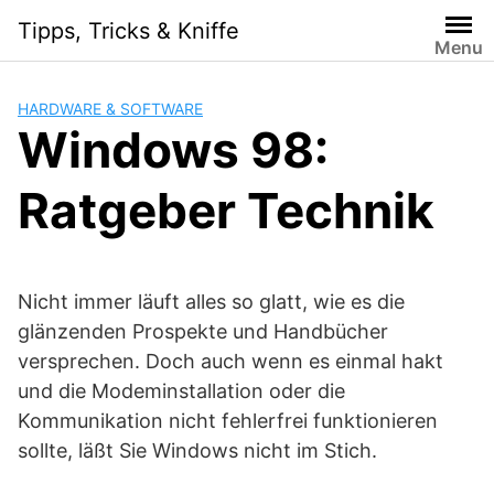
S
Tipps, Tricks & Kniffe
k
Menu
i
p
HARDWARE & SOFTWARE
t
Windows 98:
o
c
Ratgeber Technik
o
n
t
e
Nicht immer läuft alles so glatt, wie es die
n
t
glänzenden Prospekte und Handbücher
versprechen. Doch auch wenn es einmal hakt
und die Modeminstallation oder die
Kommunikation nicht fehlerfrei funktionieren
sollte, läßt Sie Windows nicht im Stich.