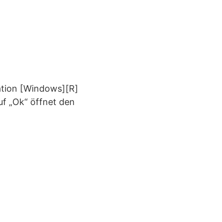
nation [Windows][R]
uf „Ok“ öffnet den