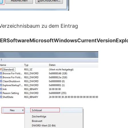
m Verzeichnisbaum zu dem Eintrag
RSoftwareMicrosoftWindowsCurrentVersionExplo