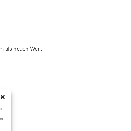
en als neuen Wert
um
Ds