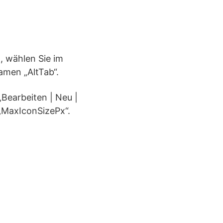
, wählen Sie im
amen „AltTab“.
„Bearbeiten | Neu |
„MaxIconSizePx“.