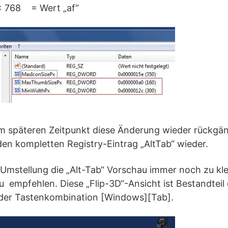
x 768 = Wert „af“
m späteren Zeitpunkt diese Änderung wieder rückgä
den kompletten Registry-Eintrag „AltTab“ wieder.
stellung die „Alt-Tab“ Vorschau immer noch zu klein
u empfehlen. Diese „Flip-3D“-Ansicht ist Bestandtei
t der Tastenkombination [Windows][Tab].