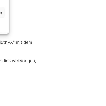
en
WidthPX“ mit dem
 die zwei vorigen,