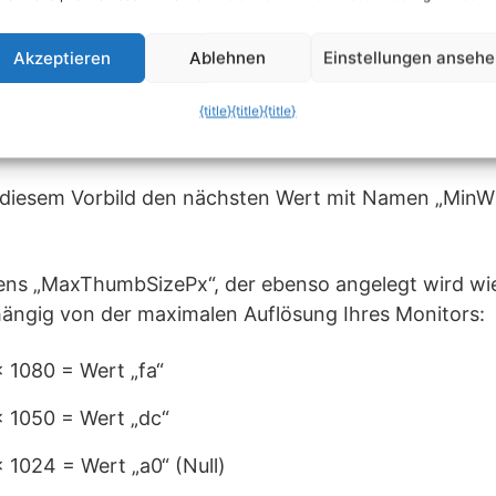
Akzeptieren
Ablehnen
Einstellungen anseh
{title}
{title}
{title}
ch diesem Vorbild den nächsten Wert mit Namen „Min
ens „MaxThumbSizePx“, der ebenso angelegt wird wie
hängig von der maximalen Auflösung Ihres Monitors:
 1080 = Wert „fa“
 1050 = Wert „dc“
 1024 = Wert „a0“ (Null)