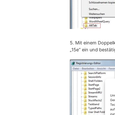
5. Mit einem Doppelk
„15e“ ein und bestäti
Um 
Ger
Tec
auf
zur