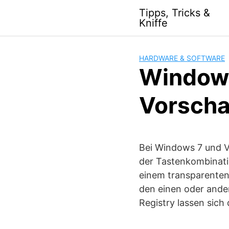
S
Tipps, Tricks &
k
Kniffe
i
p
t
HARDWARE & SOFTWARE
o
Windows
c
o
Vorscha
n
t
e
n
Bei Windows 7 und V
t
der Tastenkombinati
einem transparenten 
den einen oder ander
Registry lassen sich