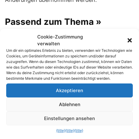
Passend zum Thema »
Schluss mit Zwangs-Updates: So pausierst
Cookie-Zustimmung
du Windows…
verwalten
Um dir ein optimales Erlebnis zu bieten, verwenden wir Technologien wie
Linux Pro-Tipp: Die magische
Cookies, um Geräteinformationen zu speichern und/oder darauf
zuzugreifen. Wenn du diesen Technologien zustimmst, können wir Daten
Rückwärtssuche in der…
wie das Surfverhalten oder eindeutige IDs auf dieser Website verarbeiten.
Wenn du deine Zustimmung nicht erteilst oder zurückziehst, können
Zwischenablage auf Steroiden: Wie du
bestimmte Merkmale und Funktionen beeinträchtigt werden.
deine…
Akzeptieren
Clean-Desk-Garantie: So organisierst du
Ablehnen
deine…
Einstellungen ansehen
echo rm -rf: Der 4-Buchstaben-Trick, der
dein…
{title}
{title}
{title}