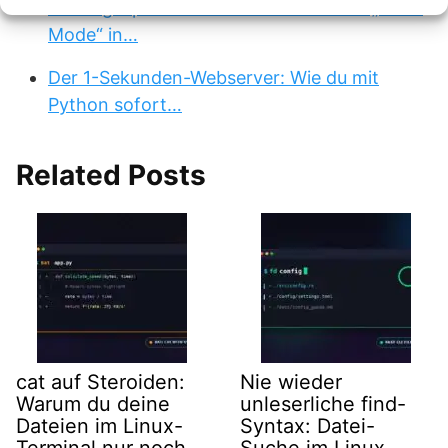
Gaming-Spritze: So aktiviert der neue „Xbox
Mode“ in…
Der 1-Sekunden-Webserver: Wie du mit
Python sofort…
Related Posts
cat auf Steroiden:
Nie wieder
Warum du deine
unleserliche find-
Dateien im Linux-
Syntax: Datei-