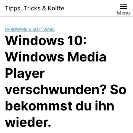
S
Tipps, Tricks & Kniffe
k
Menu
i
p
HARDWARE & SOFTWARE
t
Windows 10:
o
c
Windows Media
o
n
t
Player
e
n
verschwunden? So
t
bekommst du ihn
wieder.