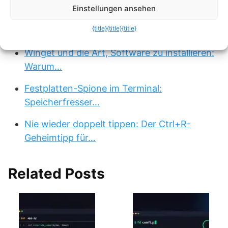
Einstellungen ansehen
Das „Moderne Rust-Terminal“: Warum du
{title}
{title}
{title}
alte…
Winget und die Art, Software zu installieren:
Warum…
Festplatten-Spione im Terminal:
Speicherfresser…
Nie wieder doppelt tippen: Der Ctrl+R-
Geheimtipp für…
Related Posts