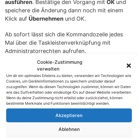
ausführen
. Bestätige den Vorgang mit
OK
und
speichere die Änderung dann noch mit einem
Klick auf
Übernehmen
und OK.
Ab sofort lässt sich die Kommandozeile jedes
Mal über die Taskleistenverknüpfung mit
Administratorrechten aufrufen.
Cookie-Zustimmung
verwalten
Passend zum Thema »
Um dir ein optimales Erlebnis zu bieten, verwenden wir Technologien wie
Cookies, um Geräteinformationen zu speichern und/oder darauf
echo rm -rf: Der 4-Buchstaben-Trick, der
zuzugreifen. Wenn du diesen Technologien zustimmst, können wir Daten
dein…
wie das Surfverhalten oder eindeutige IDs auf dieser Website verarbeiten.
Wenn du deine Zustimmung nicht erteilst oder zurückziehst, können
bestimmte Merkmale und Funktionen beeinträchtigt werden.
Clean-Desk-Garantie: So organisierst du
deine…
Akzeptieren
Linux Sudo Bang-Bang: Warum du 'sudo
Ablehnen
!!' kennen musst