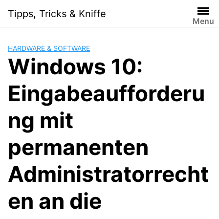
S
Tipps, Tricks & Kniffe
k
Menu
i
p
HARDWARE & SOFTWARE
t
Windows 10:
o
c
Eingabeaufforderu
o
n
t
ng mit
e
n
permanenten
t
Administratorrecht
en an die