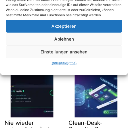
Mode“ in…
wie das Surfverhalten oder eindeutige IDs auf dieser Website verarbeiten.
Wenn du deine Zustimmung nicht erteilst oder zurückziehst, können
bestimmte Merkmale und Funktionen beeinträchtigt werden.
Zwischenablage auf Steroiden: Wie du
deine…
Akzeptieren
Speicherplatz-Fresser entlarvt: So machst du
Ablehnen
auf…
Einstellungen ansehen
Related Posts
{title}
{title}
{title}
Nie wieder
Clean-Desk-