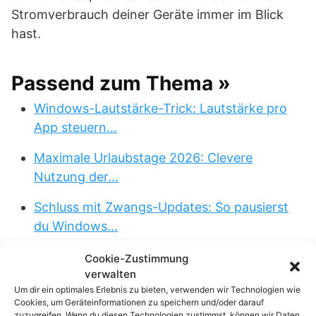
Stromverbrauch deiner Geräte immer im Blick
hast.
Passend zum Thema »
Windows-Lautstärke-Trick: Lautstärke pro
App steuern…
Maximale Urlaubstage 2026: Clevere
Nutzung der…
Schluss mit Zwangs-Updates: So pausierst
du Windows…
echo rm -rf: Der 4-Buchstaben-Trick, der
Cookie-Zustimmung
verwalten
dein…
Um dir ein optimales Erlebnis zu bieten, verwenden wir Technologien wie
Cookies, um Geräteinformationen zu speichern und/oder darauf
Gaming-Spritze: So aktiviert der neue „Xbox
zuzugreifen. Wenn du diesen Technologien zustimmst, können wir Daten