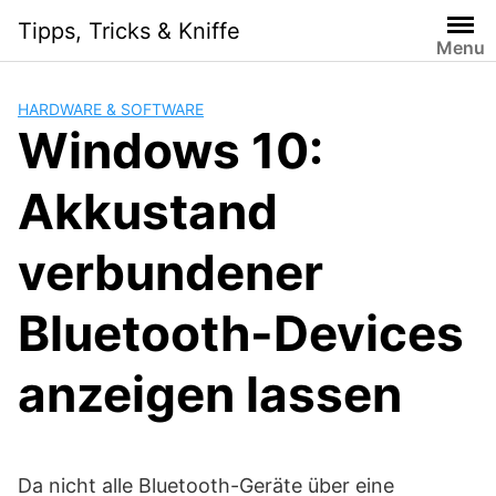
S
Tipps, Tricks & Kniffe
k
Menu
i
p
HARDWARE & SOFTWARE
t
Windows 10:
o
c
Akkustand
o
n
t
verbundener
e
n
Bluetooth-Devices
t
anzeigen lassen
Da nicht alle Bluetooth-Geräte über eine