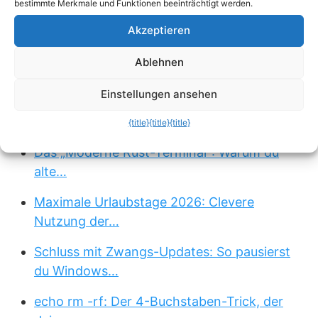
bestimmte Merkmale und Funktionen beeinträchtigt werden.
Einstellungen
verhindern, dass jeder Teilnehmer
zur
Namensänderung berechtigt
ist.
Akzeptieren
Ablehnen
Passend zum Thema »
Einstellungen ansehen
Nie wieder unleserliche find-Syntax: Datei-
Suche im…
{title}
{title}
{title}
Das „Moderne Rust-Terminal“: Warum du
alte…
Maximale Urlaubstage 2026: Clevere
Nutzung der…
Schluss mit Zwangs-Updates: So pausierst
du Windows…
echo rm -rf: Der 4-Buchstaben-Trick, der