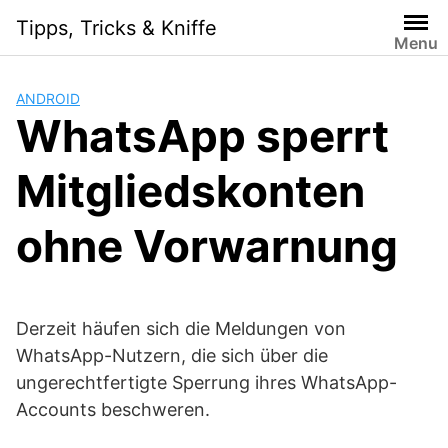
S
Tipps, Tricks & Kniffe
k
Menu
i
p
ANDROID
t
WhatsApp sperrt
o
c
Mitgliedskonten
o
n
t
ohne Vorwarnung
e
n
t
Derzeit häufen sich die Meldungen von
WhatsApp-Nutzern, die sich über die
ungerechtfertigte Sperrung ihres WhatsApp-
Accounts beschweren.