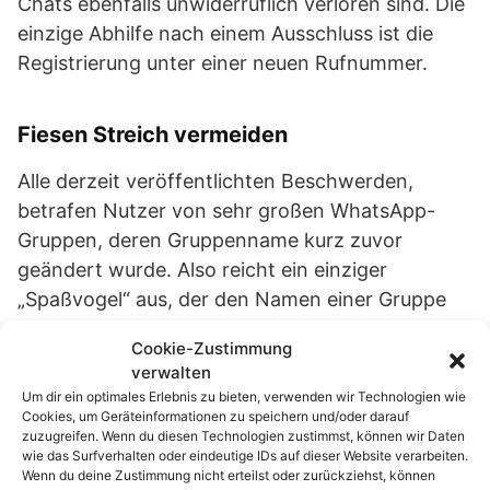
Chats ebenfalls unwiderruflich verloren sind. Die
einzige Abhilfe nach einem Ausschluss ist die
Registrierung unter einer neuen Rufnummer.
Fiesen Streich vermeiden
Alle derzeit veröffentlichten Beschwerden,
betrafen Nutzer von sehr großen WhatsApp-
Gruppen, deren Gruppenname kurz zuvor
geändert wurde. Also reicht ein einziger
„Spaßvogel“ aus, der den Namen einer Gruppe
entsprechend ändert. Diesen Umstand können
Cookie-Zustimmung
sich auch Mitglieder zunutzen machen, anderen
verwalten
Teilnehmern auf diese Weise zu schaden.
Um dir ein optimales Erlebnis zu bieten, verwenden wir Technologien wie
Cookies, um Geräteinformationen zu speichern und/oder darauf
zuzugreifen. Wenn du diesen Technologien zustimmst, können wir Daten
Der Administrator (Ersteller) einer WhatsApp-
wie das Surfverhalten oder eindeutige IDs auf dieser Website verarbeiten.
Gruppe sollte daher über entsprechende
Wenn du deine Zustimmung nicht erteilst oder zurückziehst, können