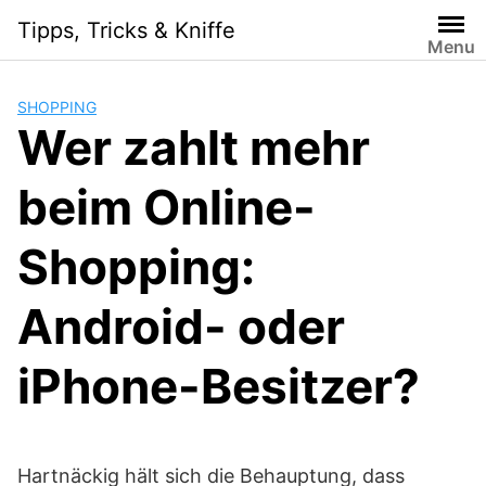
S
Tipps, Tricks & Kniffe
k
Menu
i
p
SHOPPING
t
Wer zahlt mehr
o
c
beim Online-
o
n
t
Shopping:
e
n
Android- oder
t
iPhone-Besitzer?
Hartnäckig hält sich die Behauptung, dass