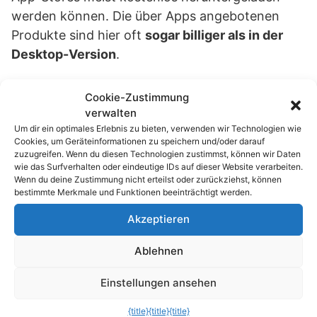
werden können. Die über Apps angebotenen
Produkte sind hier oft
sogar billiger als in der
Desktop-Version
.
Der Grund: Über den Web-Browser des Desktop-
Cookie-Zustimmung
PC´s ist ein Wechsel zu anderen Shops viel
verwalten
leichter und komfortabler als auf Tablet´s und
Um dir ein optimales Erlebnis zu bieten, verwenden wir Technologien wie
Cookies, um Geräteinformationen zu speichern und/oder darauf
Handys. Bei der Nutzung von Mobilgeräten
zuzugreifen. Wenn du diesen Technologien zustimmst, können wir Daten
verweilen die potentiellen Käufer länger in einem
wie das Surfverhalten oder eindeutige IDs auf dieser Website verarbeiten.
Wenn du deine Zustimmung nicht erteilst oder zurückziehst, können
Shop und das wollen die Anbieter honorieren.
bestimmte Merkmale und Funktionen beeinträchtigt werden.
Akzeptieren
Fazit:
Ablehnen
Augen auf beim Online-Einkauf, die Shopping-
Einstellungen ansehen
App des Anbieters suchen und dann die Preise
{title}
{title}
{title}
nochmals vergleichen .