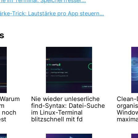
ne im Terminal: Speicherfresser…
rke-Trick: Lautstärke pro App steuern…
s
: Warum
Nie wieder unleserliche
Clean-
im
find-Syntax: Datei-Suche
organis
r noch
im Linux-Terminal
Windows
est
blitzschnell mit fd
maxima