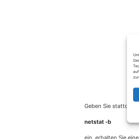
Um 
Ger
Tec
auf
zur
Geben Sie stattdess
netstat -b
ein, erhalten Sie ei