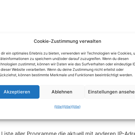
Cookie-Zustimmung verwalten
dir ein optimales Erlebnis zu bieten, verwenden wir Technologien wie Cookies, 
äteinformationen zu speichern und/oder darauf zuzugreifen. Wenn du diesen
hnologien zustimmst, können wir Daten wie das Surfverhalten oder eindeutige I
 dieser Website verarbeiten. Wenn du deine Zustimmung nicht erteilst oder
ückziehst, können bestimmte Merkmale und Funktionen beeinträchtigt werden.
Akzeptieren
Ablehnen
Einstellungen anseh
en den Befehl
{title}
{title}
{title}
ne Liste aller Programme die aktuell mit anderen IP-A