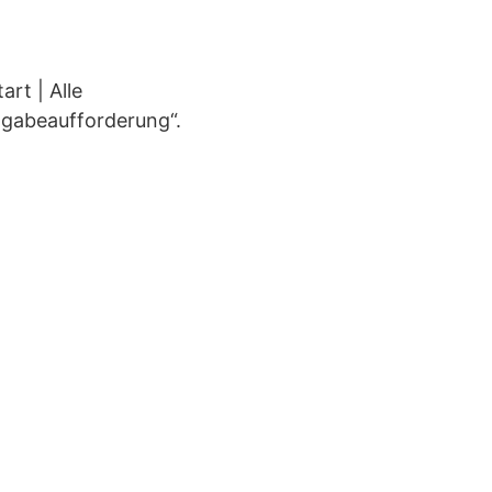
rt | Alle
ngabeaufforderung“.