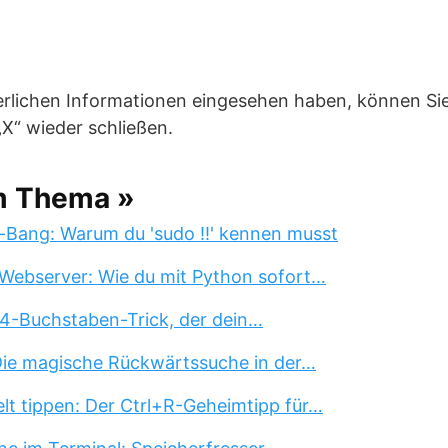
erlichen Informationen eingesehen haben, können Sie
X“ wieder schließen.
m Thema »
-Bang: Warum du 'sudo !!' kennen musst
Webserver: Wie du mit Python sofort…
 4-Buchstaben-Trick, der dein…
 Die magische Rückwärtssuche in der…
lt tippen: Der Ctrl+R-Geheimtipp für…