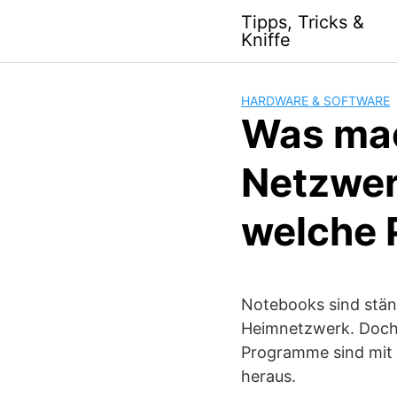
S
Tipps, Tricks &
k
Kniffe
i
p
t
HARDWARE & SOFTWARE
o
Was ma
c
o
Netzwer
n
t
welche 
e
n
t
Notebooks sind stän
Heimnetzwerk. Doch 
Programme sind mit 
heraus.