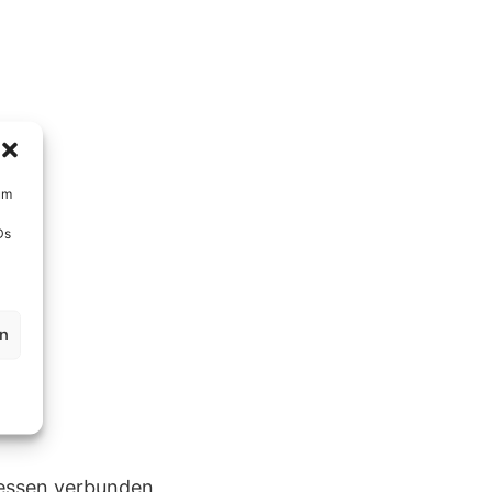
um
Ds
en
dressen verbunden