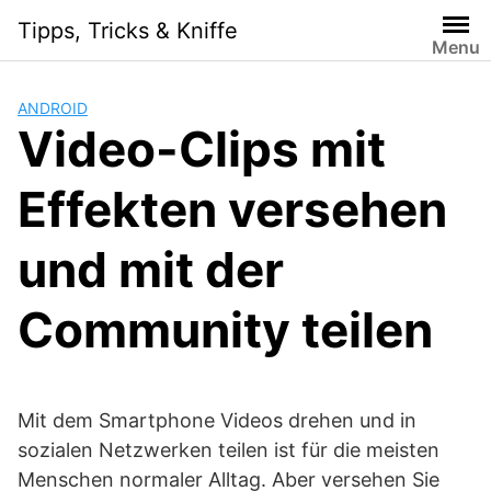
S
Tipps, Tricks & Kniffe
k
Menu
i
p
ANDROID
t
Video-Clips mit
o
c
Effekten versehen
o
n
t
und mit der
e
n
Community teilen
t
Mit dem Smartphone Videos drehen und in
sozialen Netzwerken teilen ist für die meisten
Menschen normaler Alltag. Aber versehen Sie