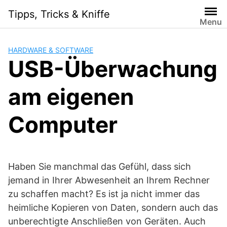
S
Tipps, Tricks & Kniffe
k
Menu
i
p
HARDWARE & SOFTWARE
t
USB-Überwachung
o
c
am eigenen
o
n
t
Computer
e
n
t
Haben Sie manchmal das Gefühl, dass sich
jemand in Ihrer Abwesenheit an Ihrem Rechner
zu schaffen macht? Es ist ja nicht immer das
heimliche Kopieren von Daten, sondern auch das
unberechtigte Anschließen von Geräten. Auch