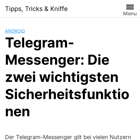
S
Tipps, Tricks & Kniffe
k
Menu
i
p
ANDROID
t
Telegram-
o
c
Messenger: Die
o
n
t
zwei wichtigsten
e
n
Sicherheitsfunktio
t
nen
Der Telegram-Messenger gilt bei vielen Nutzern