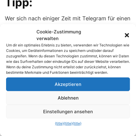
Tipp:
Wer sich nach einiger Zeit mit Telegram für einen
anderen Messenger entscheiden will, der kann
Cookie-Zustimmung
über die Menüeinstellung
Privatsphäre und
verwalten
Sicherheit
einstellen, wann die Kontodaten von
Um dir ein optimales Erlebnis zu bieten, verwenden wir Technologien wie
den Telegram-Servern gelöscht werden soll.
Cookies, um Geräteinformationen zu speichern und/oder darauf
zuzugreifen. Wenn du diesen Technologien zustimmst, können wir Daten
Über
Automatische Kontolöschung
kannst du
wie das Surfverhalten oder eindeutige IDs auf dieser Website verarbeiten.
aus insgesamt vier Fristen auswählen:
Wenn du deine Zustimmung nicht erteilst oder zurückziehst, können
bestimmte Merkmale und Funktionen beeinträchtigt werden.
1 Monat
Akzeptieren
3 Monate
Ablehnen
6 Monate (Standardeinstellung)
Einstellungen ansehen
1 Jahr
{title}
{title}
{title}