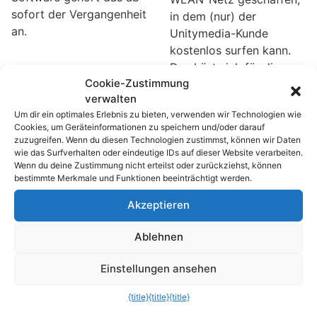
sofort der Vergangenheit
in dem (nur) der
an.
Unitymedia-Kunde
kostenlos surfen kann.
Das hört sich für die
Cookie-Zustimmung
Einwohner von
verwalten
Nordrhein-Westfalen,
Um dir ein optimales Erlebnis zu bieten, verwenden wir Technologien wie
Baden-Württemberg und
Cookies, um Geräteinformationen zu speichern und/oder darauf
Hessen zunächst prima
zuzugreifen. Wenn du diesen Technologien zustimmst, können wir Daten
an. Der kleine
wie das Surfverhalten oder eindeutige IDs auf dieser Website verarbeiten.
Wenn du deine Zustimmung nicht erteilst oder zurückziehst, können
Wermutstropfen ist, dass
bestimmte Merkmale und Funktionen beeinträchtigt werden.
es auf dem Rücken der
Unitymedia-Kunden
Akzeptieren
geschieht.
Ablehnen
Ungenutzten
Einstellungen ansehen
Speicher im
Firefox-Browser
{title}
{title}
{title}
freigeben