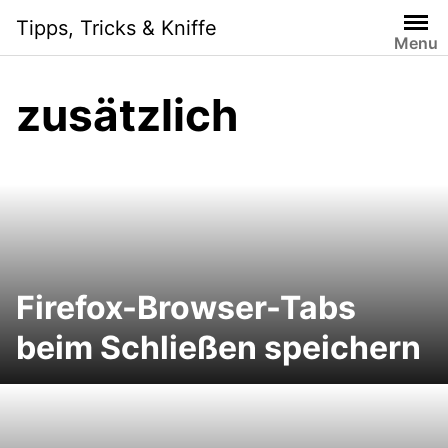
S
Tipps, Tricks & Kniffe
k
Menu
i
p
zusätzlich
t
o
c
o
n
t
e
n
Firefox-Browser-Tabs
t
beim Schließen speichern