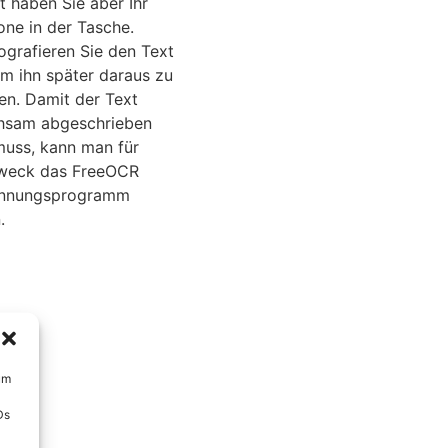
t haben Sie aber Ihr
ne in der Tasche.
ografieren Sie den Text
um ihn später daraus zu
en. Damit der Text
hsam abgeschrieben
uss, kann man für
weck das FreeOCR
ennungsprogramm
.
um
Ds