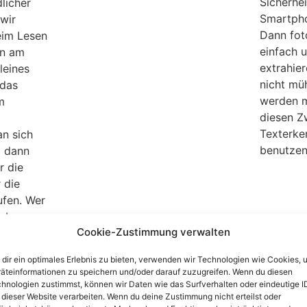
Sicherhei
licher
Smartpho
wir
Dann fot
eim Lesen
einfach 
en am
extrahier
leines
nicht mü
 das
werden m
m
diesen Z
Texterk
n sich
benutzen
d dann
r die
 die
fen. Wer
dobe
Cookie-Zustimmung verwalten
 kann das
en, dass
dir ein optimales Erlebnis zu bieten, verwenden wir Technologien wie Cookies, 
äteinformationen zu speichern und/oder darauf zuzugreifen. Wenn du diesen
hnologien zustimmst, können wir Daten wie das Surfverhalten oder eindeutige I
 dieser Website verarbeiten. Wenn du deine Zustimmung nicht erteilst oder