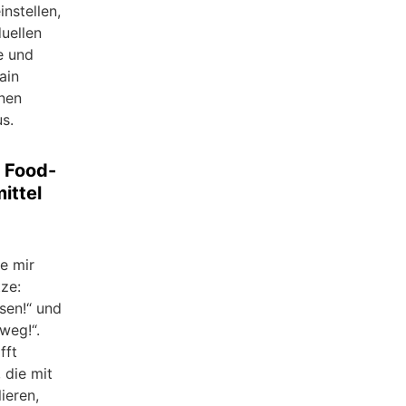
nstellen,
duellen
e und
ain
nen
s.
 Food-
ittel
e mir
tze:
sen!“ und
weg!“.
fft
 die mit
ieren,