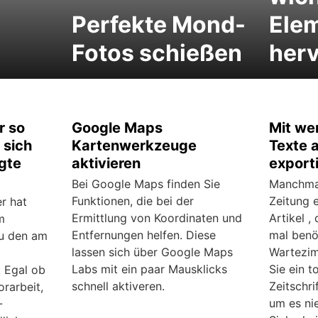
Perfekte Mond-
Ele
Fotos schießen
her
r so
Google Maps
Mit we
 sich
Kartenwerkzeuge
Texte 
igte
aktivieren
export
Bei Google Maps finden Sie
Manchmal
Funktionen, die bei der
Zeitung e
r hat
Ermittlung von Koordinaten und
Artikel 
m
Entfernungen helfen. Diese
mal benö
zu den am
lassen sich über Google Maps
Wartezim
Labs mit ein paar Mausklicks
Sie ein t
 Egal ob
schnell aktiveren.
Zeitschri
rarbeit,
um es ni
-