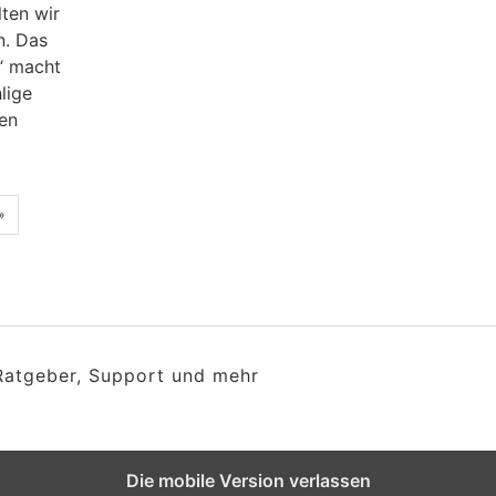
lten wir
n. Das
“ macht
lige
en
»
 Ratgeber, Support und mehr
Die mobile Version verlassen