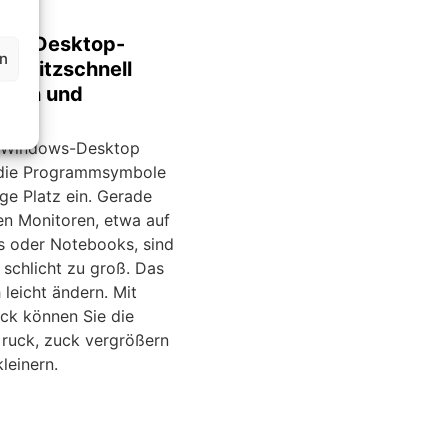
s: Desktop-
en
e blitzschnell
inern und
ßern
 Windows-Desktop
die Programmsymbole
ge Platz ein. Gerade
nen Monitoren, etwa auf
 oder Notebooks, sind
 schlicht zu groß. Das
h leicht ändern. Mit
ick können Sie die
ruck, zuck vergrößern
leinern.