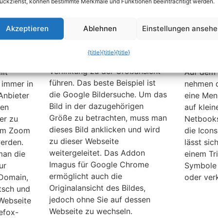
ückziehst, können bestimmte Merkmale und Funktionen beeinträchtigt werden.
Google Chrome:
Window
Akzeptieren
Ablehnen
Einstellungen anseh
mit
Zoomfunktion für Bilder
Symbol
om
verkle
Viele Webseiten enthalten
{title}
{title}
{title}
vergrö
Vorschaubilder die durch eine
Verlinkung zu der Großansicht
lt
Auf dem
führen. Das beste Beispiel ist
 immer in
nehmen 
die Google Bildersuche. Um das
Anbieter
eine Men
Bild in der dazugehörigen
ren
auf klei
Größe zu betrachten, muss man
er zu
Netbooks
dieses Bild anklicken und wird
dem Zoom
die Icons
zu dieser Webseite
werden.
lässt sic
weitergeleitet. Das Addon
man die
einem Tr
Imagus für Google Chrome
ur
Symbole 
ermöglicht auch die
 Domain,
oder verk
Originalansicht des Bildes,
tsch und
jedoch ohne Sie auf dessen
 Webseite
Webseite zu wechseln.
efox-