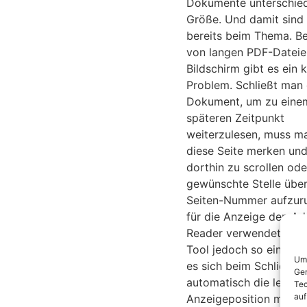
Dokumente unterschied
Größe. Und damit sind 
bereits beim Thema. B
von langen PDF-Datei
Bildschirm gibt es ein k
Problem. Schließt man
Dokument, um zu eine
späteren Zeitpunkt
weiterzulesen, muss ma
diese Seite merken un
dorthin zu scrollen ode
gewünschte Stelle über
Seiten-Nummer aufzuru
für die Anzeige den A
Reader verwendet, der
Tool jedoch so einstell
Um 
es sich beim Schließen
Ger
automatisch die letzte
Tec
auf
Anzeigeposition merkt.