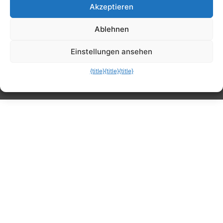
Akzeptieren
Tipps, Anleitungen, Ratgeber, Support und
Ablehnen
mehr
Einstellungen ansehen
{title}
{title}
{title}
Die mobile Version verlassen