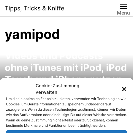
S
Tipps, Tricks & Kniffe
k
Menu
i
p
yamipod
t
o
iTunes Alternative: Musik,
c
Videos und Podcasts
o
n
ohne iTunes mit iPod, iPod
t
e
Touch und iPhone nutzen
n
Cookie-Zustimmung
– die besten iTunes-
t
verwalten
Um dir ein optimales Erlebnis zu bieten, verwenden wir Technologien wie
Alternativen
Cookies, um Geräteinformationen zu speichern und/oder darauf
zuzugreifen. Wenn du diesen Technologien zustimmst, können wir Daten
wie das Surfverhalten oder eindeutige IDs auf dieser Website verarbeiten.
Wenn du deine Zustimmung nicht erteilst oder zurückziehst, können
bestimmte Merkmale und Funktionen beeinträchtigt werden.