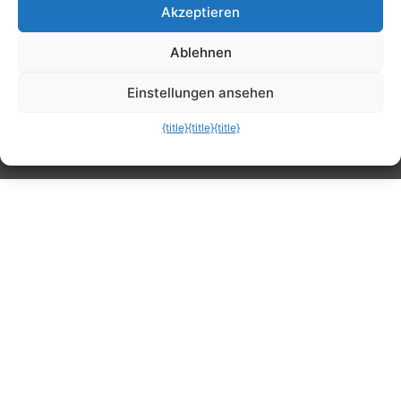
Akzeptieren
Tipps, Anleitungen, Ratgeber, Support und
Ablehnen
mehr
Einstellungen ansehen
{title}
{title}
{title}
Die mobile Version verlassen