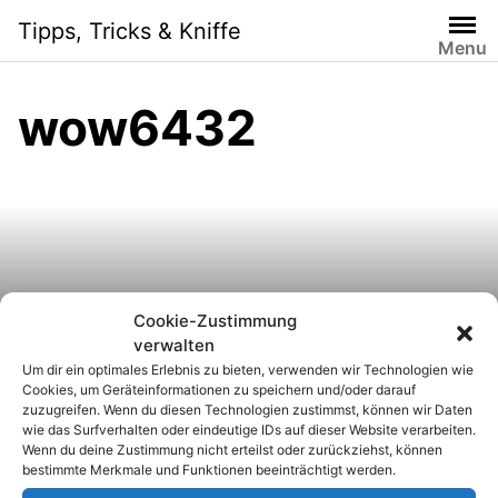
S
Tipps, Tricks & Kniffe
k
Menu
i
p
wow6432
t
o
c
o
n
t
e
n
Cookie-Zustimmung
Internet Explorer: Die PDF-
t
verwalten
Um dir ein optimales Erlebnis zu bieten, verwenden wir Technologien wie
Datei-Vorschau aktivieren
Cookies, um Geräteinformationen zu speichern und/oder darauf
zuzugreifen. Wenn du diesen Technologien zustimmst, können wir Daten
wie das Surfverhalten oder eindeutige IDs auf dieser Website verarbeiten.
Wenn du deine Zustimmung nicht erteilst oder zurückziehst, können
bestimmte Merkmale und Funktionen beeinträchtigt werden.