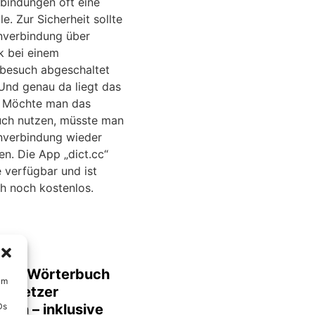
bindungen oft eine
le. Zur Sicherheit sollte
nverbindung über
k bei einem
besuch abgeschaltet
Und genau da liegt das
 Möchte man das
ch nutzen, müsste man
nverbindung wieder
en. Die App „dict.cc“
ne verfügbar und ist
h noch kostenlos.
 als Wörterbuch
um
ersetzer
Ds
den – inklusive