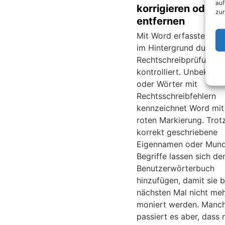
auf
korrigieren oder 
zur
entfernen
Mit Word erfasste Tex
im Hintergrund durch d
Rechtschreibprüfung
kontrolliert. Unbekann
oder Wörter mit
Rechtsschreibfehlern
kennzeichnet Word mit 
roten Markierung. Tro
korrekt geschriebene
Eigennamen oder Mund
Begriffe lassen sich d
Benutzerwörterbuch
hinzufügen, damit sie 
nächsten Mal nicht me
moniert werden. Manc
passiert es aber, dass