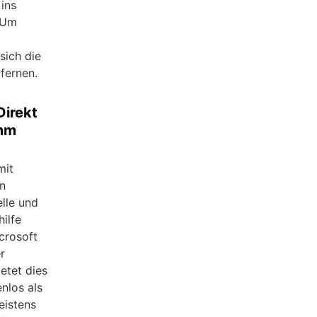
 ins
 Um
sich die
fernen.
Direkt
amm
mit
n
elle und
ilfe
crosoft
r
etet dies
nlos als
eistens