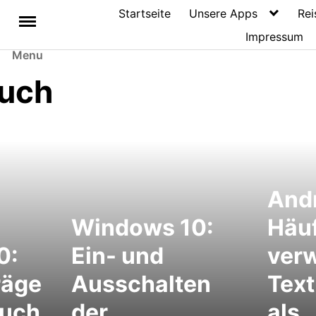
Startseite
Unsere Apps
Rei
Impressum
Menu
uch
Andr
Windows 10:
Häuf
0:
Ein- und
ver
räge
Ausschalten
Text
buch
der
als