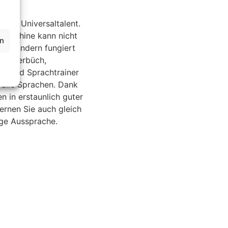
be
t ein Universaltalent.
maschine kann nicht
en
en, sondern fungiert
 Wörterbüch,
er und Sprachtrainer
) alle Sprachen. Dank
n in erstaunlich guter
lernen Sie auch gleich
ige Aussprache.