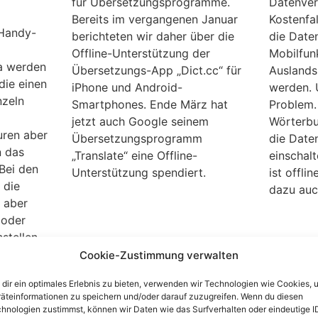
für Übersetzungsprogramme.
Datenver
Bereits im vergangenen Januar
Kostenfal
 Handy-
berichteten wir daher über die
die Date
Offline-Unterstützung der
Mobilfun
Da werden
Übersetzungs-App „Dict.cc“ für
Auslands
die einen
iPhone und Android-
werden. 
zeln
Smartphones. Ende März hat
Problem.
jetzt auch Google seinem
Wörterbu
uren aber
Übersetzungsprogramm
die Date
n das
„Translate“ eine Offline-
einschalt
 Bei den
Unterstützung spendiert.
ist offli
 die
dazu auc
 aber
 oder
stellen.
Cookie-Zustimmung verwalten
2000:
Google-Übersetzer:
Google
dir ein optimales Erlebnis zu bieten, verwenden wir Technologien wie Cookies, 
im
Vokabel- und Sprach-
und Üb
äteinformationen zu speichern und/oder darauf zuzugreifen. Wenn du diesen
hnologien zustimmst, können wir Daten wie das Surfverhalten oder eindeutige I
buch
Training leichtgemacht
verwen