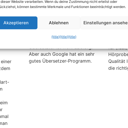
 dieser Website verarbeiten. Wenn du deine Zustimmung nicht erteilst oder
ganz
Hörpro
Wer oft Texte übersetzt, dem
ückziehst, können bestimmte Merkmale und Funktionen beeinträchtigt werden.
stehen im Internet viele
Google is
kostenlose und auch
Die Such
te werden
Akzeptieren
Ablehnen
Einstellungen anseh
kostenpflichtige
nur such
ie
Übersetzungsprogramme zur
auch als
{title}
{title}
{title}
Verfügung. Der bekannteste
Übersetz
te Wörter
Übersetzter ist wohl LEO.org.
für (fast
Aber auch Google hat ein sehr
Hörprobe
gutes Übersetzer-Programm.
Qualität 
einer
die richt
tzdem
art-
em
beim
hr
hmal
 man