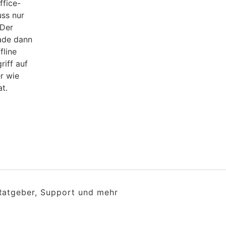
ffice-
uss nur
 Der
rade dann
fline
riff auf
r wie
t.
 Ratgeber, Support und mehr