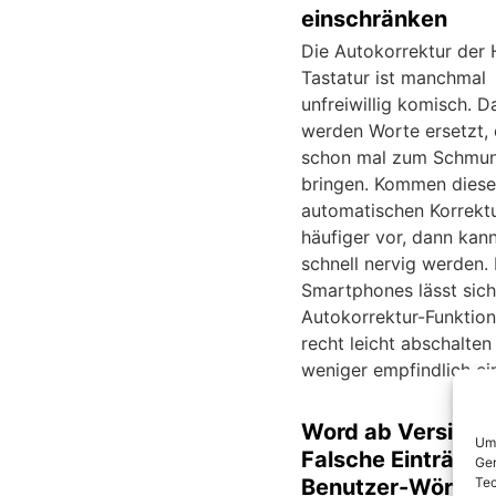
einschränken
Die Autokorrektur der
Tastatur ist manchmal
unfreiwillig komisch. 
werden Worte ersetzt, 
schon mal zum Schmun
bringen. Kommen diese
automatischen Korrekt
häufiger vor, dann kan
schnell nervig werden.
Smartphones lässt sich
Autokorrektur-Funktion
recht leicht abschalten
weniger empfindlich ein
Word ab Version 
Um 
Falsche Einträge 
Ger
Tec
Benutzer-Wörter