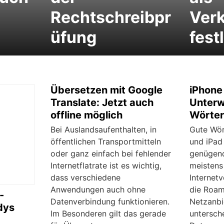
Rechtschreibpr
Ver
üfung
fest
Übersetzen mit Google
iPhone
Translate: Jetzt auch
Unterw
offline möglich
Wörter
Bei Auslandsaufenthalten, in
Gute Wör
öffentlichen Transportmitteln
und iPad
oder ganz einfach bei fehlender
genügend
Internetflatrate ist es wichtig,
meistens 
dass verschiedene
Internet
Anwendungen auch ohne
die Roam
-
Datenverbindung funktionieren.
Netzanbie
dys
Im Besonderen gilt das gerade
untersche