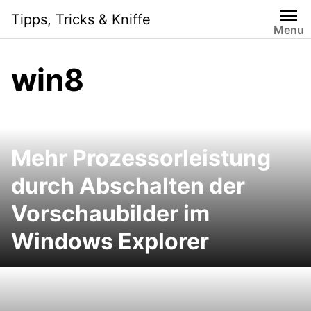
S
Tipps, Tricks & Kniffe
k
Menu
i
p
win8
t
o
c
o
n
Mehr Prozessorleistung
t
e
durch Abschalten der
n
Vorschaubilder im
t
Windows Explorer