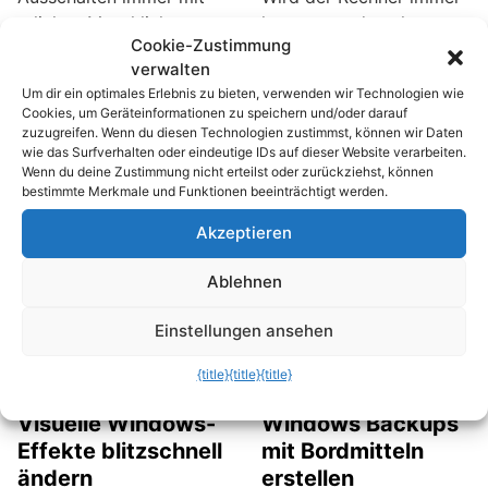
etlichen Mausklicks
langsamer, dann kann
Cookie-Zustimmung
verbunden. Je nach
das an der Zahl
verwalten
gewählter Auflösung sind
gleichzeitig ausgeführter
Um dir ein optimales Erlebnis zu bieten, verwenden wir Technologien wie
die Schaltflächen recht
Programme liegen. Auch
Cookies, um Geräteinformationen zu speichern und/oder darauf
klein und schlecht zu
Schadsoftware und
zuzugreifen. Wenn du diesen Technologien zustimmst, können wir Daten
treffen. Aber es geht
einige Windows-Dienste
wie das Surfverhalten oder eindeutige IDs auf dieser Website verarbeiten.
Wenn du deine Zustimmung nicht erteilst oder zurückziehst, können
auch anders. Mit einer
treten gerne als
bestimmte Merkmale und Funktionen beeinträchtigt werden.
selbst erstellten Kachel
Prozessor-Bremse auf.
ist der Befehl zum
Insbesondere der
Akzeptieren
Shutdown viel schneller
Systemdienst WMI
Ablehnen
erteilt.
Provider Host fällt in
diesem Zusammenhang
Einstellungen ansehen
öfter mal unangenehm
auf.
{title}
{title}
{title}
Visuelle Windows-
Windows Backups
Effekte blitzschnell
mit Bordmitteln
ändern
erstellen