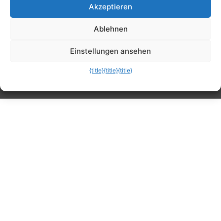
Akzeptieren
Tipps, Anleitungen, Ratgeber, Support und
Ablehnen
mehr
Einstellungen ansehen
{title}
{title}
{title}
Die mobile Version verlassen