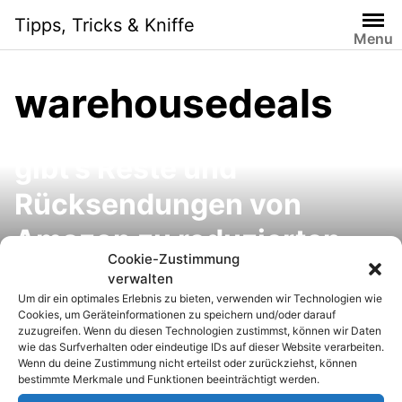
S
Tipps, Tricks & Kniffe
k
Menu
i
p
warehousedeals
Amazon Resterampe
t
o
(Warehouse Deals): Hier
c
gibt’s Reste und
o
n
Rücksendungen von
t
e
Amazon zu reduzierten
n
Cookie-Zustimmung
Preisen und 30-Tage-
t
verwalten
Um dir ein optimales Erlebnis zu bieten, verwenden wir Technologien wie
Rückgaberecht
Cookies, um Geräteinformationen zu speichern und/oder darauf
zuzugreifen. Wenn du diesen Technologien zustimmst, können wir Daten
wie das Surfverhalten oder eindeutige IDs auf dieser Website verarbeiten.
Wenn du deine Zustimmung nicht erteilst oder zurückziehst, können
bestimmte Merkmale und Funktionen beeinträchtigt werden.