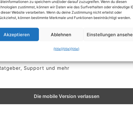
äteinformationen zu speichern und/oder darauf zuzugreifen. Wenn du diesen
 So
hnologien zustimmst, können wir Daten wie das Surfverhalten oder eindeutige I
 dieser Website verarbeiten. Wenn du deine Zustimmung nicht erteilst oder
ückziehst, können bestimmte Merkmale und Funktionen beeinträchtigt werden.
Akzeptieren
Ablehnen
Einstellungen anseh
{title}
{title}
{title}
 Ratgeber, Support und mehr
Die mobile Version verlassen