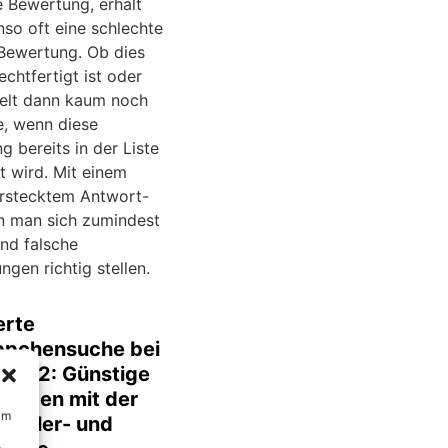
e Bewertung, erhält
so oft eine schlechte
Bewertung. Ob dies
chtfertigt ist oder
pielt dann kaum noch
e, wenn diese
 bereits in der Liste
t wird. Mit einem
rstecktem Antwort-
n man sich zumindest
nd falsche
gen richtig stellen.
erte
pchensuche bei
Teil 2: Günstige
 finden mit der
um
bfehler- und