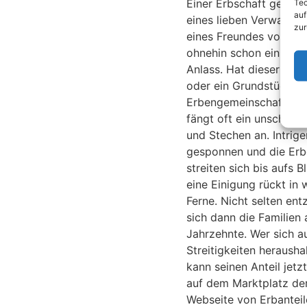
Tec
Einer Erbschaft geht d
auf
eines lieben Verwandte
zur
eines Freundes voraus. 
ohnehin schon ein traur
Anlass. Hat dieser ein 
oder ein Grundstück ei
Erbengemeinschaft hint
fängt oft ein unschöne
und Stechen an. Intrig
gesponnen und die Er
streiten sich bis aufs B
eine Einigung rückt in 
Ferne. Nicht selten en
sich dann die Familien 
Jahrzehnte. Wer sich a
Streitigkeiten heraushal
kann seinen Anteil jetz
auf dem Marktplatz de
Webseite von Erbantei