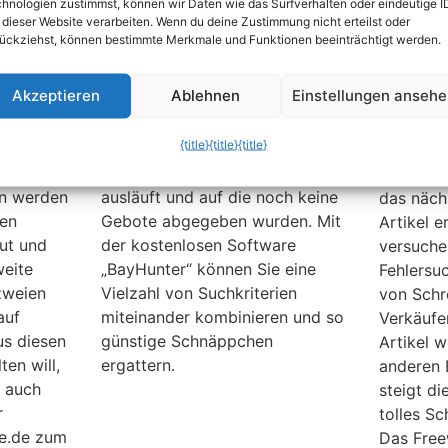
Nacht
hnologien zustimmst, können wir Daten wie das Surfverhalten oder eindeutige I
er Tod
Die Artikelsuche von eBay
 dieser Website verarbeiten. Wenn du deine Zustimmung nicht erteilst oder
n, oder
ermöglicht nicht immer
Man ärge
ückziehst, können bestimmte Merkmale und Funktionen beeinträchtigt werden.
Dies ist
optimale Suchergebnisse, da
wenn ein
iger
nicht genügend Kombinationen
bei Ebay
Akzeptieren
Ablehnen
Einstellungen anseh
Haus
der Sucheinstellungen möglich
weggesch
ner
sind. Beispielsweise lässt sich
die Zeit
{title}
{title}
{title}
erlassen,
keine Neuware anzeigen, die in
dem Rech
s Hauen
den nächsten 10 Minuten
wieder fü
en werden
ausläuft und auf die noch keine
das näch
ben
Gebote abgegeben wurden. Mit
Artikel e
lut und
der kostenlosen Software
versuche
weite
„BayHunter“ können Sie eine
Fehlersuc
tzweien
Vielzahl von Suchkriterien
von Schr
auf
miteinander kombinieren und so
Verkäufer
us diesen
günstige Schnäppchen
Artikel 
ten will,
ergattern.
anderen 
t auch
steigt di
r
tolles S
le.de zum
Das Fre