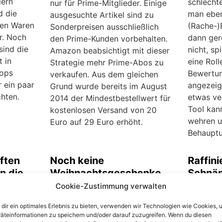
lern
schlecht
nur für Prime-Mitglieder. Einige
d die
man eben
ausgesuchte Artikel sind zu
nen Waren
(Rache-)
Sonderpreisen ausschließlich
r. Noch
dann gere
den Prime-Kunden vorbehalten.
sind die
nicht, s
Amazon beabsichtigt mit dieser
t in
eine Roll
Strategie mehr Prime-Abos zu
hops
Bewertung
verkaufen. Aus dem gleichen
r ein paar
angezeig
Grund wurde bereits im August
hten.
etwas ve
2014 der Mindestbestellwert für
Tool kan
kostenlosen Versand von 20
wehren u
Euro auf 29 Euro erhöht.
Behauptun
ften
Noch keine
Raffini
in die
Weihnachtsgeschenke
Schnäp
ch
gekauft? Mit BayHunter
Ebay – 
Cookie-Zustimmung verwalten
en
auf eBay die günstigsten
Artikel
dir ein optimales Erlebnis zu bieten, verwenden wir Technologien wie Cookies, 
Schnäppchen finden
Schrei
äteinformationen zu speichern und/oder darauf zuzugreifen. Wenn du diesen