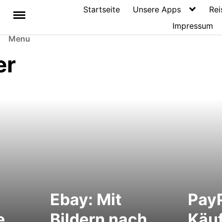
Startseite
Unsere Apps
Rei
Impressum
Menu
er
Ebay: Mit
Pay
e
Bildern nach
Käu