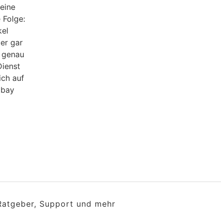
leine
 Folge:
kel
der gar
t genau
Dienst
ich auf
Ebay
 Ratgeber, Support und mehr