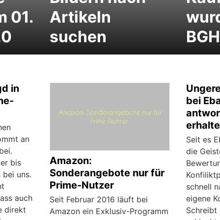
m 01.
Artikeln
wur
20
suchen
BGH
d in
Ungere
ne-
bei Eb
antwor
erhalt
hen
ommt an
Seit es E
bei.
die Geist
Amazon:
er bis
Bewertung
Sonderangebote nur für
 bei uns.
Konfilikt
Prime-Nutzer
ht
schnell n
dass auch
eigene K
Seit Februar 2016 läuft bei
 direkt
Schreibt
Amazon ein Exklusiv-Programm