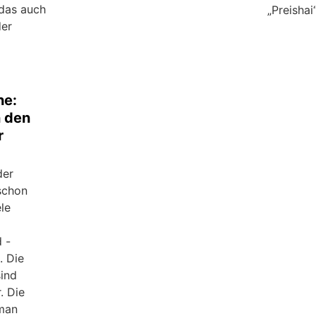
 das auch
„Preishai
der
he:
n den
r
der
schon
ele
 -
. Die
sind
. Die
 man