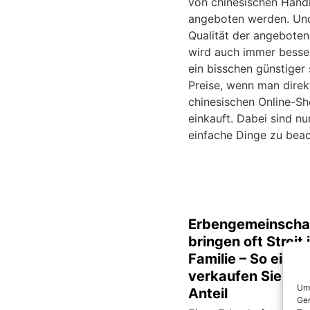
von chinesischen Händ
angeboten werden. Un
Qualität der angebote
wird auch immer besse
ein bisschen günstiger 
Preise, wenn man direk
chinesischen Online-S
einkauft. Dabei sind nu
einfache Dinge zu beac
Erbengemeinscha
bringen oft Streit 
Familie – So einfa
verkaufen Sie Ihr
Um 
Anteil
Ger