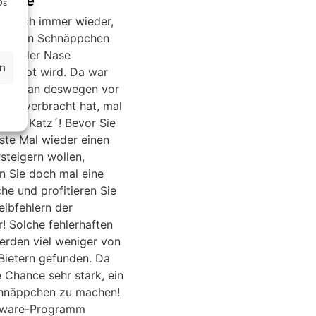
suche
Ds
rt sich immer wieder,
em ein Schnäppchen
 vor der Nase
en
nappt wird. Da war
, die man deswegen vor
ner verbracht hat, mal
r die Katz´! Bevor Sie
ste Mal wieder einen
rsteigern wollen,
n Sie doch mal eine
he und profitieren Sie
eibfehlern der
! Solche fehlerhaften
werden viel weniger von
Bietern gefunden. Da
e Chance sehr stark, ein
chnäppchen zu machen!
eware-Programm