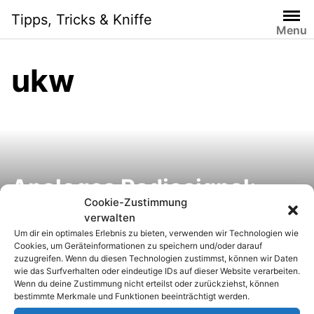
S
Tipps, Tricks & Kniffe
k
Menu
i
p
ukw
t
o
c
o
n
t
e
Analoges Radiosignal:
n
Cookie-Zustimmung
Abschaltung betrifft auch
t
verwalten
Um dir ein optimales Erlebnis zu bieten, verwenden wir Technologien wie
dein Autoradio
Cookies, um Geräteinformationen zu speichern und/oder darauf
zuzugreifen. Wenn du diesen Technologien zustimmst, können wir Daten
wie das Surfverhalten oder eindeutige IDs auf dieser Website verarbeiten.
Wenn du deine Zustimmung nicht erteilst oder zurückziehst, können
bestimmte Merkmale und Funktionen beeinträchtigt werden.