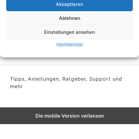
Echtes UKW-Radio auf
Akzeptieren
dem Windows Phone
Ablehnen
hören
Einstellungen ansehen
{title}
{title}
{title}
Tipps, Anleitungen, Ratgeber, Support und
mehr
Die mobile Version verlassen